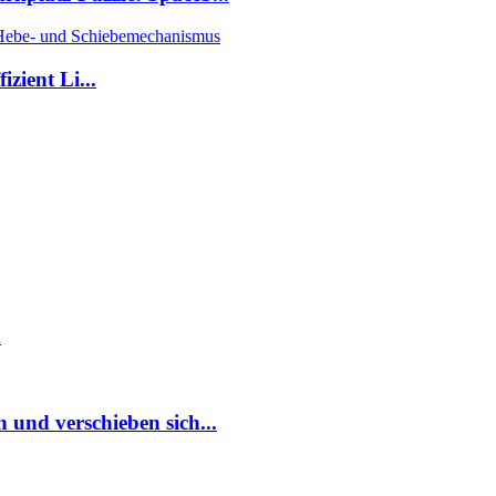
zient Li...
m
 und verschieben sich...