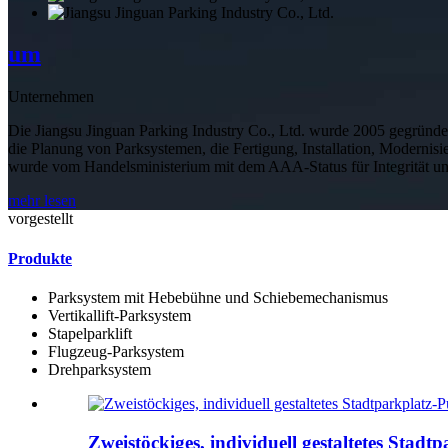
um
Unternehmen
Die Jiangsu Jinguan Parking Industry Co., Ltd. wurde 2005 gegründet
die Planung von Parksystemen, die Fertigung, Installation, Modernis
wurde vom Handelsministerium mit dem AAA-Status für Integrität und
mehr lesen
vorgestellt
Produkte
Parksystem mit Hebebühne und Schiebemechanismus
Vertikallift-Parksystem
Stapelparklift
Flugzeug-Parksystem
Drehparksystem
Zweistöckiges, individuell gestaltetes Stadtp