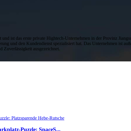
 und ist das erste private Hightech-Unternehmen in der Provinz Jiang
ierung und den Kundendienst spezialisiert hat. Das Unternehmen ist au
 Zuverlässigkeit ausgezeichnet.
arkplatz-Puzzle: SpaceS...