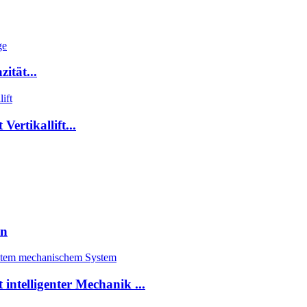
ität...
ertikallift...
en
intelligenter Mechanik ...