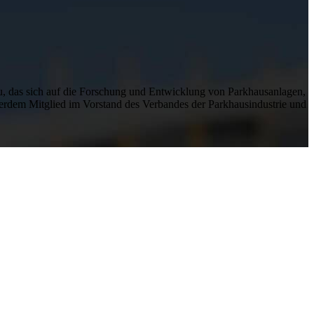
su, das sich auf die Forschung und Entwicklung von Parkhausanlagen,
ßerdem Mitglied im Vorstand des Verbandes der Parkhausindustrie und