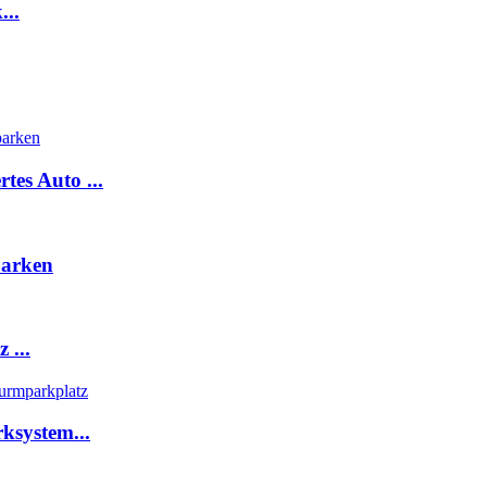
...
tes Auto ...
Parken
 ...
rksystem...